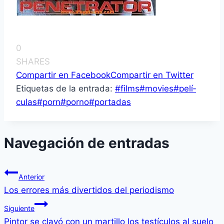
0
SHARES
Compartir en Facebook
Compartir en Twitter
Etiquetas de la entrada:
#
films
#
movies
#
pelí­
culas
#
porn
#
porno
#
portadas
Navegación de entradas
Anterior
Los errores más divertidos del periodismo
Siguiente
Pintor se clavó con un martillo los testículos al suelo