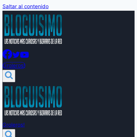
Saltar al contenido
Groleros!
Groleros!