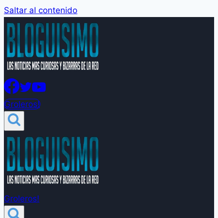
Saltar al contenido
Groleros!
Groleros!