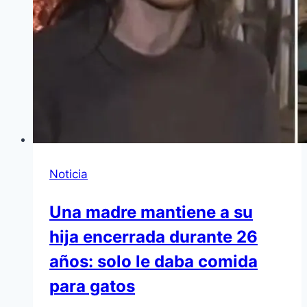
Noticia
Una madre mantiene a su
hija encerrada durante 26
años: solo le daba comida
para gatos