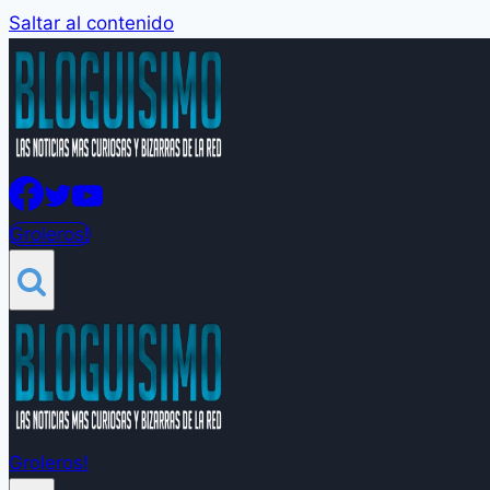
Saltar al contenido
Groleros!
Groleros!