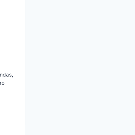
andas,
ro