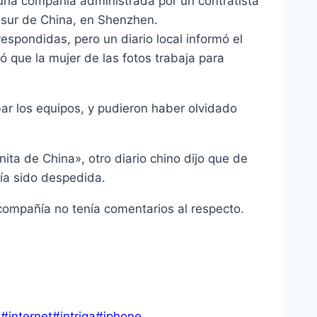
 una compañí­a administrada por un contratista
 sur de China, en Shenzhen.
espondidas, pero un diario local informó el
ó que la mujer de las fotos trabaja para
bar los equipos, y pudieron haber olvidado
ta de China», otro diario chino dijo que de
í­a sido despedida.
 compañí­a no tení­a comentarios al respecto.
g
#
internet
#
intriga
#
iphone