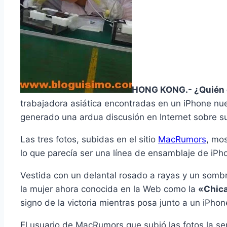
HONG KONG.- ¿Quién 
trabajadora asiática encontradas en un iPhone nue
generado una ardua discusión en Internet sobre su
Las tres fotos, subidas en el sitio
MacRumors
, mo
lo que parecí­a ser una lí­nea de ensamblaje de iPh
Vestida con un delantal rosado a rayas y un sombr
la mujer ahora conocida en la Web como la
«Chica
signo de la victoria mientras posa junto a un iPhon
El usuario de MacRumors que subió las fotos la s