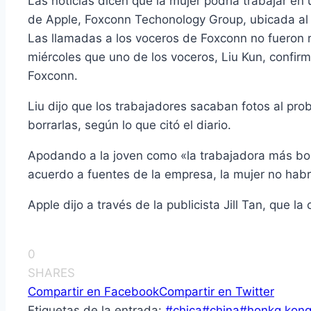
Las noticias dicen que la mujer podrí­a trabajar en
de Apple, Foxconn Techonology Group, ubicada al
Las llamadas a los voceros de Foxconn no fueron r
miércoles que uno de los voceros, Liu Kun, confirm
Foxconn.
Liu dijo que los trabajadores sacaban fotos al pro
borrarlas, según lo que citó el diario.
Apodando a la joven como «la trabajadora más boni
acuerdo a fuentes de la empresa, la mujer no habr
Apple dijo a través de la publicista Jill Tan, que la
0
SHARES
Compartir en Facebook
Compartir en Twitter
Etiquetas de la entrada:
#
chica
#
china
#
honkg kon