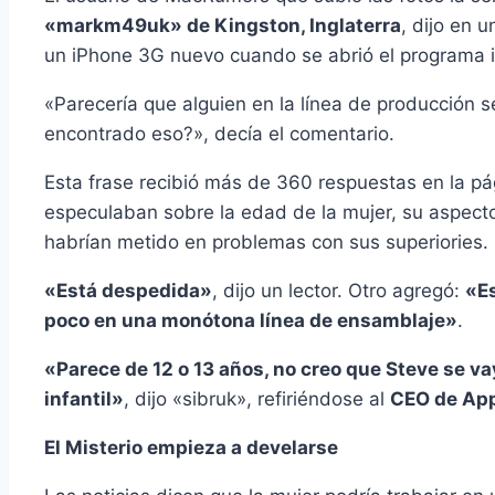
«markm49uk» de Kingston, Inglaterra
, dijo en 
un iPhone 3G nuevo cuando se abrió el programa 
«Parecerí­a que alguien en la lí­nea de producción
encontrado eso?», decí­a el comentario.
Esta frase recibió más de 360 respuestas en la p
especulaban sobre la edad de la mujer, su aspecto, 
habrí­an metido en problemas con sus superiories.
«Está despedida»
, dijo un lector. Otro agregó:
«Es
poco en una monótona lí­nea de ensamblaje»
.
«Parece de 12 o 13 años, no creo que Steve se va
infantil»
, dijo «sibruk», refiriéndose al
CEO de App
El Misterio empieza a develarse