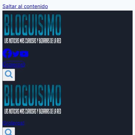
Saltar al contenido
Groleros!
Groleros!