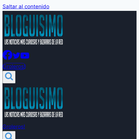
Saltar al contenido
Groleros!
Groleros!