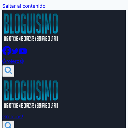
Saltar al contenido
Groleros!
Groleros!