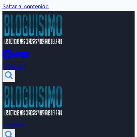
Saltar al contenido
Groleros!
Groleros!