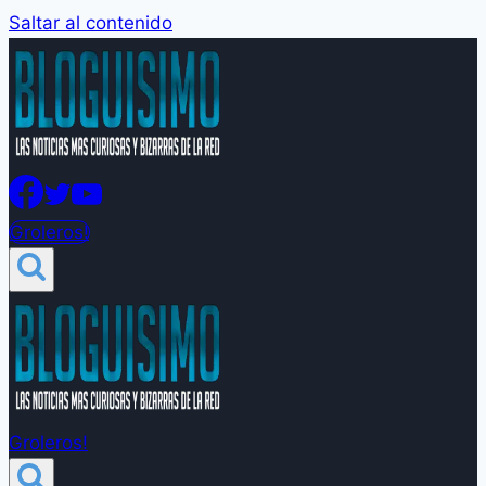
Saltar al contenido
Groleros!
Groleros!