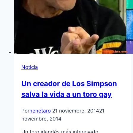
Noticia
Un creador de Los Simpson
salva la vida a un toro gay
Por
nenetaro
21 noviembre, 2014
21
noviembre, 2014
Un toro irlandés más interesado