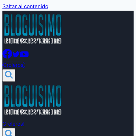
Saltar al contenido
Groleros!
Groleros!