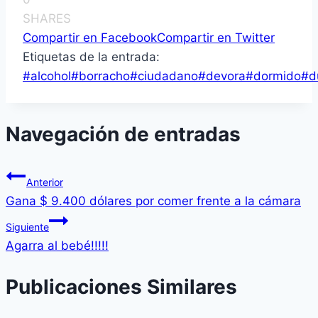
SHARES
Compartir en Facebook
Compartir en Twitter
Etiquetas de la entrada:
#
alcohol
#
borracho
#
ciudadano
#
devora
#
dormido
#
d
Navegación de entradas
Anterior
Gana $ 9.400 dólares por comer frente a la cámara
Siguiente
Agarra al bebé!!!!!
Publicaciones Similares