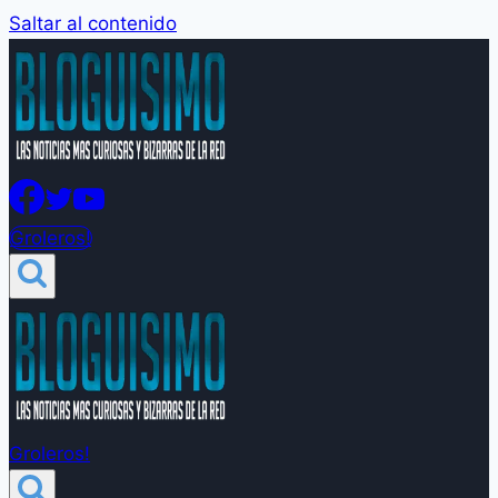
Saltar al contenido
Groleros!
Groleros!