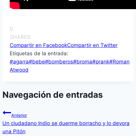
0
SHARES
Compartir en Facebook
Compartir en Twitter
Etiquetas de la entrada:
#
agarra
#
bebe
#
bomberos
#
broma
#
prank
#
Roman
Atwood
Navegación de entradas
Anterior
Un ciudadano Indio se duerme borracho y lo devora
una Pitón