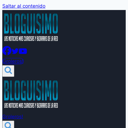
Saltar al contenido
Groleros!
Groleros!