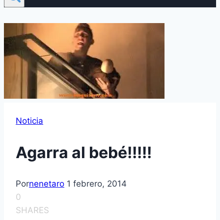
Noticia
Agarra al bebé!!!!!
Por
nenetaro
1 febrero, 2014
0
SHARES