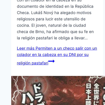
con un colador en la cabeza en su
documento de identidad en la República
Checa. Lukáš Nový ha alegado motivos
religiosos para lucir este utensilio de
cocina. El joven, natural de la ciudad
checa de Brno, ha afirmado que su fe en
la religión pastafari le obliga a llevar…
Leer más
Permiten a un checo salir con un
colador en la cabeza en su DNI por su
religión pastafari