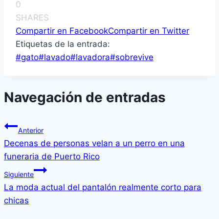
0
SHARES
Compartir en Facebook
Compartir en Twitter
Etiquetas de la entrada:
#
gato
#
lavado
#
lavadora
#
sobrevive
Navegación de entradas
Anterior
Decenas de personas velan a un perro en una
funeraria de Puerto Rico
Siguiente
La moda actual del pantalón realmente corto para
chicas