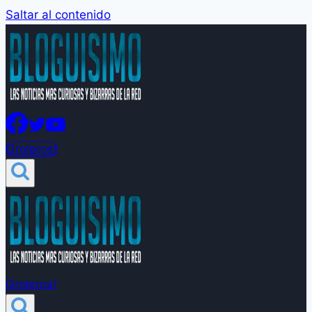
Saltar al contenido
Groleros!
Groleros!