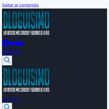
Saltar al contenido
Groleros!
Groleros!