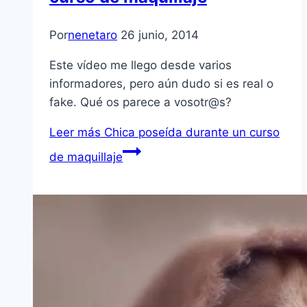
Por
nenetaro
26 junio, 2014
Este vídeo me llego desde varios
informadores, pero aún dudo si es real o
fake. Qué os parece a vosotr@s?
Leer más
Chica poseída durante un curso
de maquillaje