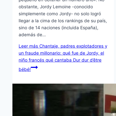
obstante, Jordy Lemoine -conocido
simplemente como Jordy- no solo logró
llegar a la cima de los rankings de su país,
sino de 14 naciones (incluida España),
además de…
Leer más
Chantaje, padres explotadores y
un fraude millonario: qué fue de Jordy, el
niño francés qué cantaba Dur dur d’être
bébé!