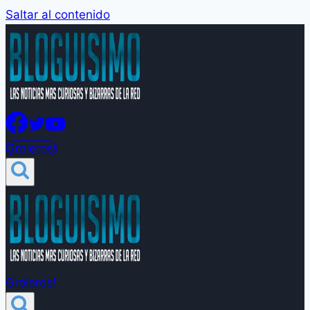
Saltar al contenido
Groleros!
Groleros!