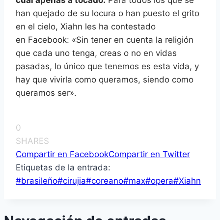
cual apenas a tocado.
Para todos los que se
han quejado de su locura o han puesto el grito
en el cielo, Xiahn les ha contestado
en Facebook: «Sin tener en cuenta la religión
que cada uno tenga, creas o no en vidas
pasadas, lo único que tenemos es esta vida, y
hay que vivirla como queramos, siendo como
queramos ser».
0
SHARES
Compartir en Facebook
Compartir en Twitter
Etiquetas de la entrada:
#
brasileño
#
cirujia
#
coreano
#
max
#
opera
#
Xiahn