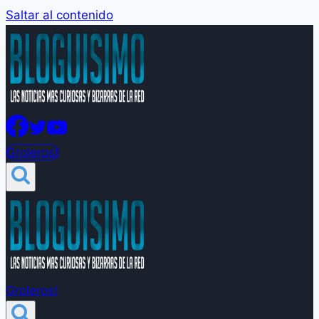
Saltar al contenido
Groleros!
Groleros!