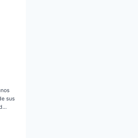
unos
de sus
ad…