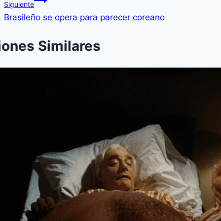
Siguiente
Brasileño se opera para parecer coreano
iones Similares