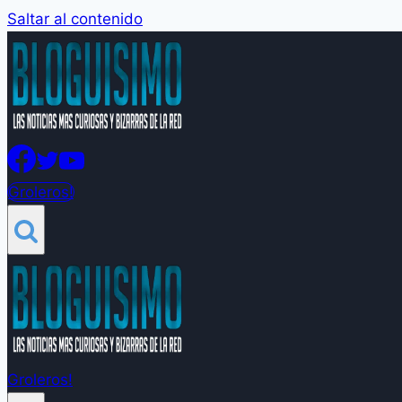
Saltar al contenido
Groleros!
Groleros!