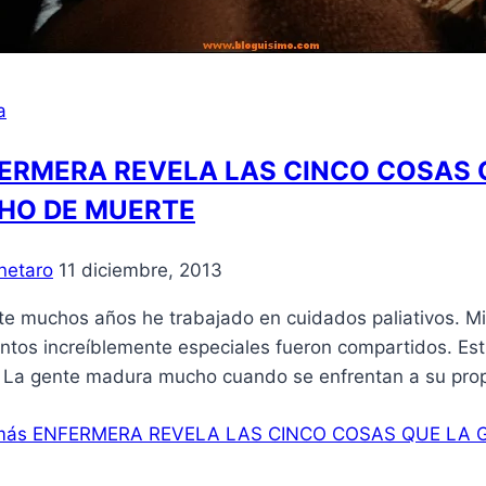
a
ERMERA REVELA LAS CINCO COSAS 
HO DE MUERTE
netaro
11 diciembre, 2013
e muchos años he trabajado en cuidados paliativos. Mis
tos increíblemente especiales fueron compartidos. Estu
. La gente madura mucho cuando se enfrentan a su prop
más
ENFERMERA REVELA LAS CINCO COSAS QUE LA 