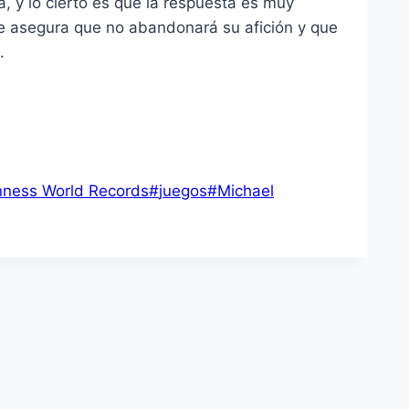
, y lo cierto es que la respuesta es muy
e asegura que no abandonará su afición y que
.
nness World Records
#
juegos
#
Michael