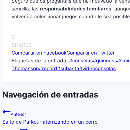
Seguro que os preguntáis qué ha motivado la venta
sencilla, las
responsabilidades familiares
, aunqu
volverá a coleccionar juegos cuando le sea posible
0
SHARES
Compartir en Facebook
Compartir en Twitter
Etiquetas de la entrada:
#
consolas
#
guinness
#
Gui
Thomasson
#
record
#
subasta
#
videoconsolas
Navegación de entradas
Anterior
Salto de Parkour aterrizando en un perro