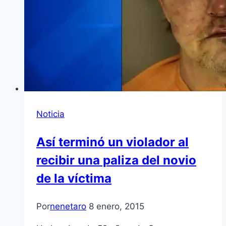
Noticia
Así terminó un violador al
recibir una paliza del novio
de la víctima
Por
nenetaro
8 enero, 2015