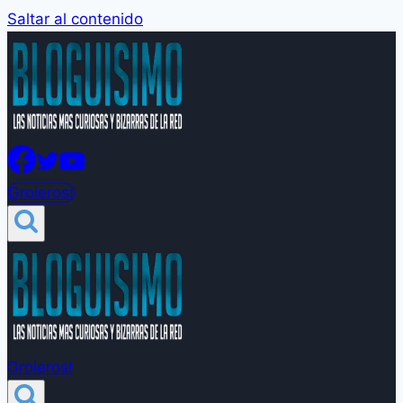
Saltar al contenido
Groleros!
Groleros!