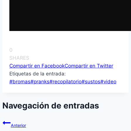
0
SHARES
Compartir en Facebook
Compartir en Twitter
Etiquetas de la entrada:
#
bromas
#
pranks
#
recopilatorio
#
sustos
#
video
Navegación de entradas
Anterior