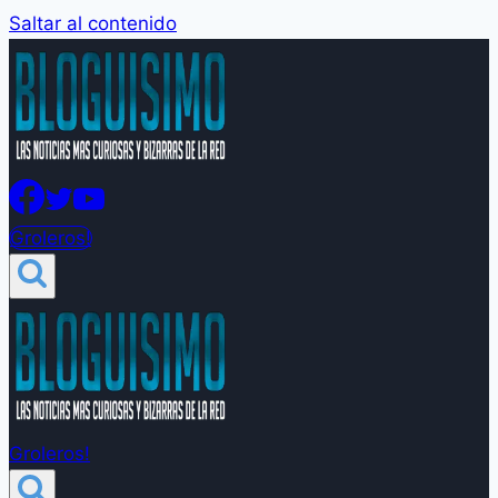
Saltar al contenido
Groleros!
Groleros!