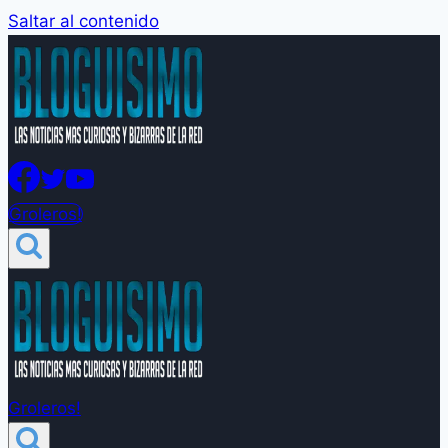
Saltar al contenido
Groleros!
Groleros!