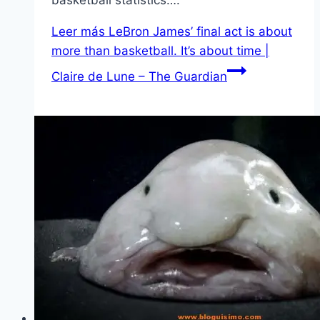
basketball statistics….
Leer más
LeBron James’ final act is about
more than basketball. It’s about time |
Claire de Lune – The Guardian