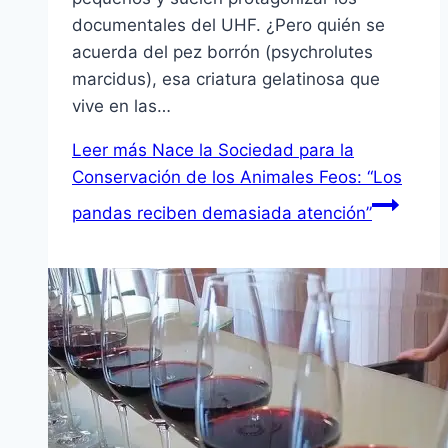
documentales del UHF. ¿Pero quién se
acuerda del pez borrón (psychrolutes
marcidus), esa criatura gelatinosa que
vive en las…
Leer más
Nace la Sociedad para la
Conservación de los Animales Feos: “Los
pandas reciben demasiada atención”