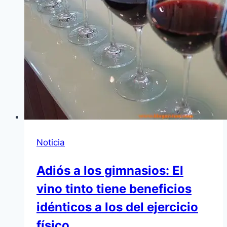
Noticia
Adiós a los gimnasios: El
vino tinto tiene beneficios
idénticos a los del ejercicio
físico