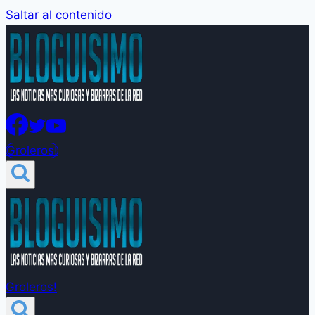
Saltar al contenido
Groleros!
Groleros!