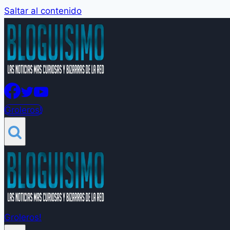
Saltar al contenido
Groleros!
Groleros!