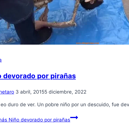
a
o devorado por pirañas
netaro
3 abril, 2015
5 diciembre, 2022
deo duro de ver. Un pobre niño por un descuido, fue de
más
Niño devorado por pirañas