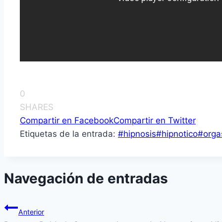
0
SHARES
Compartir en Facebook
Compartir en Twitter
Etiquetas de la entrada:
#
hipnosis
#
hipnotico
#
org
Navegación de entradas
Anterior