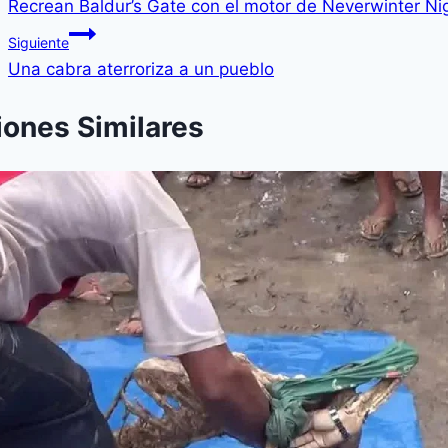
Recrean Baldur’s Gate con el motor de Neverwinter Ni
Siguiente
Una cabra aterroriza a un pueblo
iones Similares