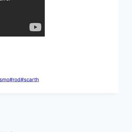
asmo
#
rod
#
scarth