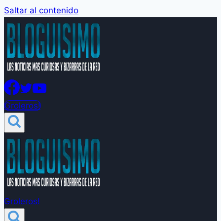
Saltar al contenido
Groleros!
Groleros!