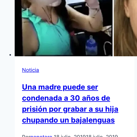
Noticia
Una madre puede ser
condenada a 30 años de
prisión por grabar a su hija
chupando un bajalenguas