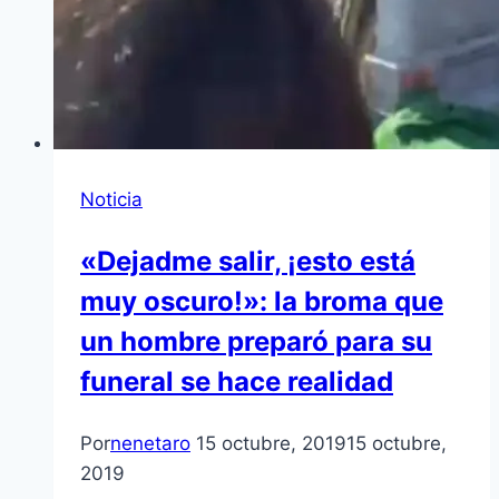
Noticia
«Dejadme salir, ¡esto está
muy oscuro!»: la broma que
un hombre preparó para su
funeral se hace realidad
Por
nenetaro
15 octubre, 2019
15 octubre,
2019