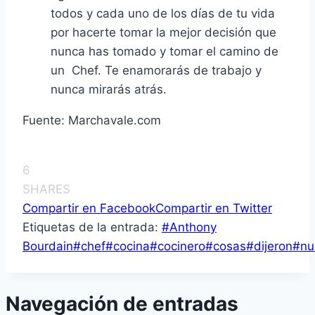
todos y cada uno de los días de tu vida
por hacerte tomar la mejor decisión que
nunca has tomado y tomar el camino de
un Chef. Te enamorarás de trabajo y
nunca mirarás atrás.
Fuente: Marchavale.com
6
SHARES
Compartir en Facebook
Compartir en Twitter
Etiquetas de la entrada:
#
Anthony
Bourdain
#
chef
#
cocina
#
cocinero
#
cosas
#
dijeron
#
nu
Navegación de entradas