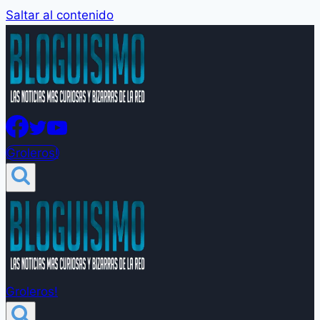
Saltar al contenido
Groleros!
Groleros!