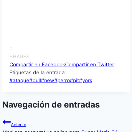
0
SHARES
Compartir en Facebook
Compartir en Twitter
Etiquetas de la entrada:
#
ataque
#
bull
#
new
#
perro
#
pit
#
york
Navegación de entradas
Anterior