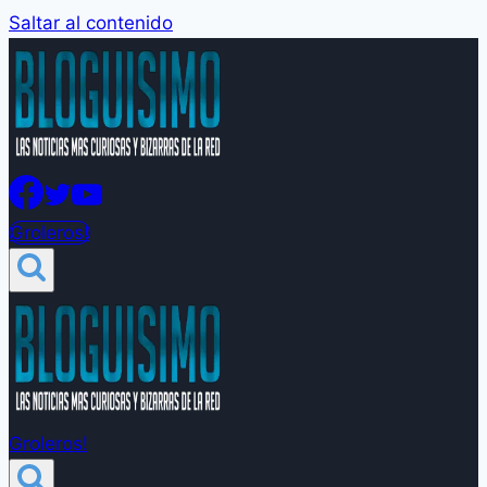
Saltar al contenido
Groleros!
Groleros!