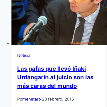
Noticia
Las gafas que llevó Iñaki
Urdangarin al juicio son las
más caras del mundo
Por
nenetaro
28 febrero, 2016