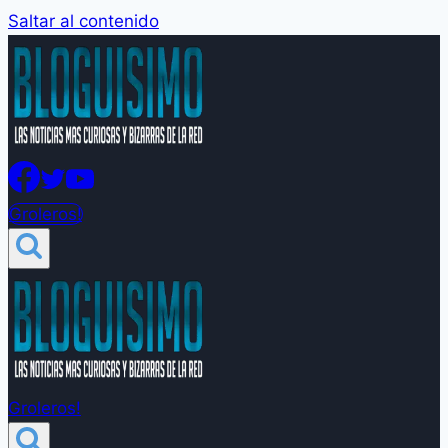
Saltar al contenido
Groleros!
Groleros!