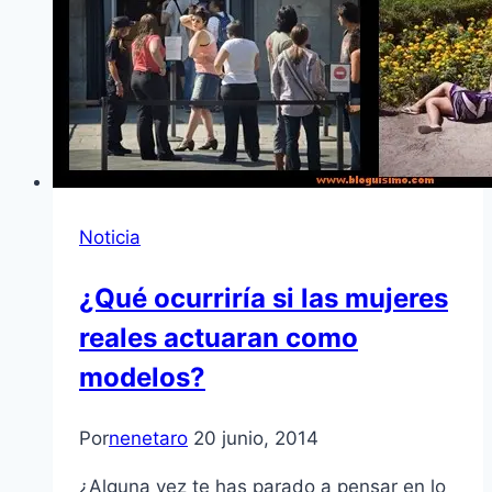
Noticia
¿Qué ocurriría si las mujeres
reales actuaran como
modelos?
Por
nenetaro
20 junio, 2014
¿Alguna vez te has parado a pensar en lo