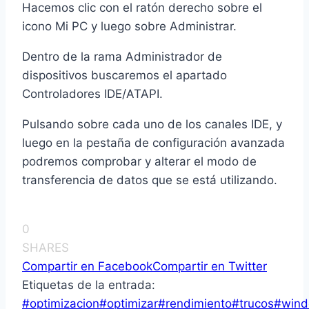
Hacemos clic con el ratón derecho sobre el
icono Mi PC y luego sobre Administrar.
Dentro de la rama Administrador de
dispositivos buscaremos el apartado
Controladores IDE/ATAPI.
Pulsando sobre cada uno de los canales IDE, y
luego en la pestaña de configuración avanzada
podremos comprobar y alterar el modo de
transferencia de datos que se está utilizando.
0
SHARES
Compartir en Facebook
Compartir en Twitter
Etiquetas de la entrada:
#
optimizacion
#
optimizar
#
rendimiento
#
trucos
#
win