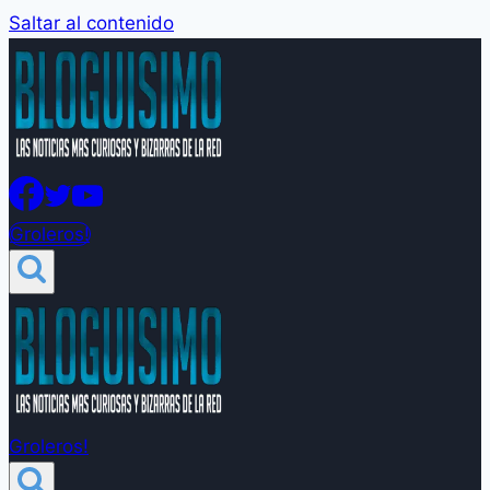
Saltar al contenido
Groleros!
Groleros!