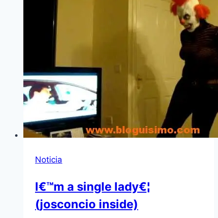
Noticia
I€™m a single lady€¦
(josconcio inside)