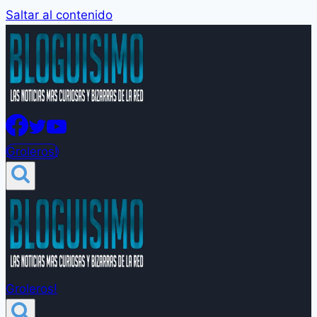
Saltar al contenido
Groleros!
Groleros!