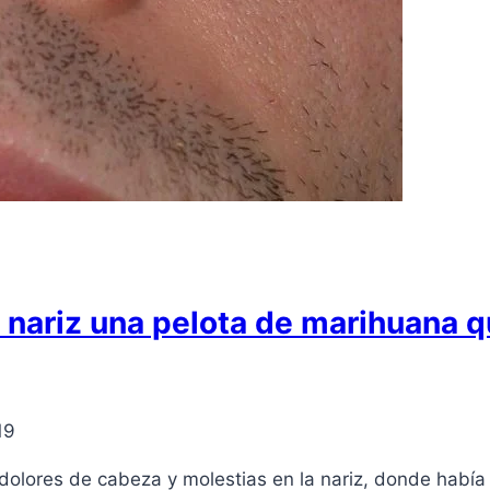
 nariz una pelota de marihuana 
19
olores de cabeza y molestias en la nariz, donde había