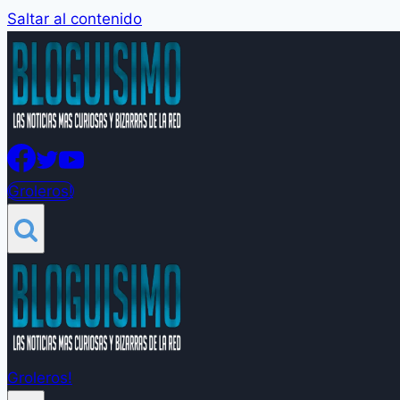
Saltar al contenido
Groleros!
Groleros!