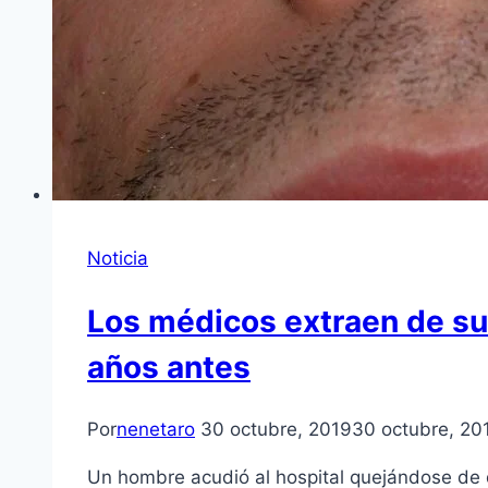
Noticia
Los médicos extraen de su
años antes
Por
nenetaro
30 octubre, 2019
30 octubre, 20
Un hombre acudió al hospital quejándose de d