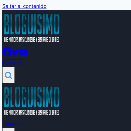
Saltar al contenido
Groleros!
Groleros!