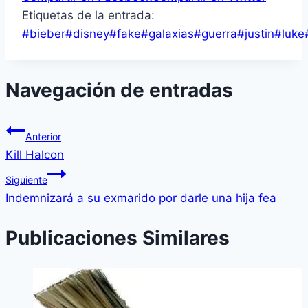
Etiquetas de la entrada:
#
bieber
#
disney
#
fake
#
galaxias
#
guerra
#
justin
#
luke
Navegación de entradas
Anterior
Kill Halcon
Siguiente
Indemnizará a su exmarido por darle una hija fea
Publicaciones Similares