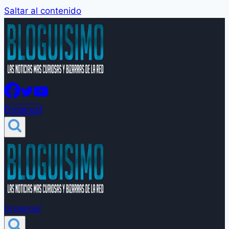
Saltar al contenido
Groleros!
Groleros!