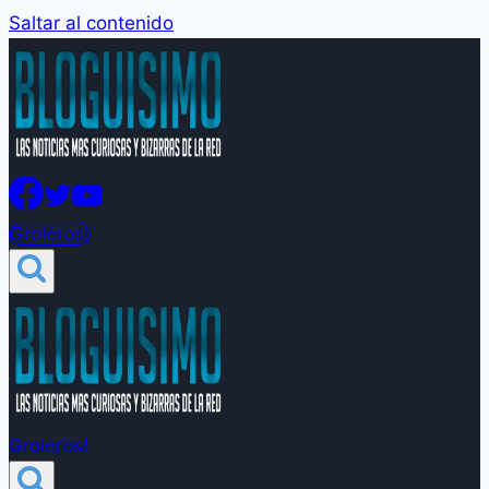
Saltar al contenido
Groleros!
Groleros!