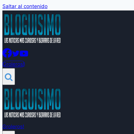
Saltar al contenido
Groleros!
Groleros!