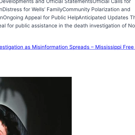
evelopments and Official StatementsOfficial Calls for
nDistress for Wells’ FamilyCommunity Polarization and
ionOngoing Appeal for Public HelpAnticipated Updates T
al for public assistance in the death investigation of N
vestigation as Misinformation Spreads – Mississippi Free