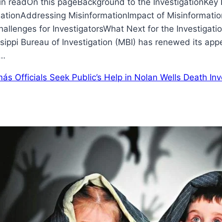
 readOn this pageBackground to the InvestigationKey D
ationAddressing MisinformationImpact of Misinformatio
allenges for InvestigatorsWhat Next for the Investigat
sippi Bureau of Investigation (MBI) has renewed its appe
,…
más
Officials Seek Public’s Help in Nolan Wells Death In