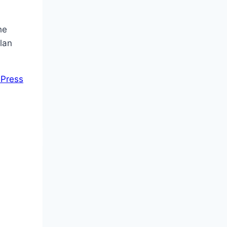
he
olan
 Press