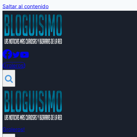
Saltar al contenido
Groleros!
Groleros!