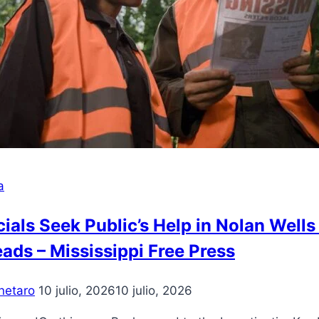
a
cials Seek Public’s Help in Nolan Well
ads – Mississippi Free Press
netaro
10 julio, 2026
10 julio, 2026