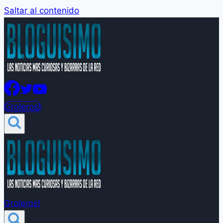
Saltar al contenido
Groleros!
Groleros!