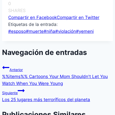
0
SHARES
Compartir en Facebook
Compartir en Twitter
Etiquetas de la entrada:
#
esposo
#
muerte
#
niña
#
violación
#
yemeni
Navegación de entradas
Anterior
%%items%% Cartoons Your Mom Shouldn't Let You
Watch When You Were Young
Siguiente
Los 25 lugares más terroríficos del planeta
Publicaciones Similares