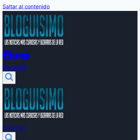
Saltar al contenido
Groleros!
Groleros!