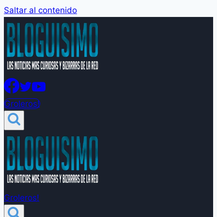
Saltar al contenido
Groleros!
Groleros!