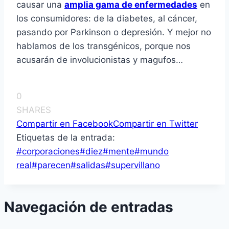
causar una
amplia gama de enfermedades
en
los consumidores: de la diabetes, al cáncer,
pasando por Parkinson o depresión. Y mejor no
hablamos de los transgénicos, porque nos
acusarán de involucionistas y magufos…
0
SHARES
Compartir en Facebook
Compartir en Twitter
Etiquetas de la entrada:
#
corporaciones
#
diez
#
mente
#
mundo
real
#
parecen
#
salidas
#
supervillano
Navegación de entradas