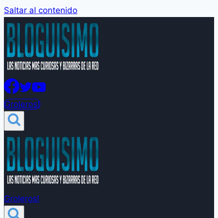
Saltar al contenido
Groleros!
Groleros!