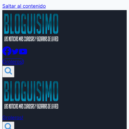
Saltar al contenido
Groleros!
Groleros!