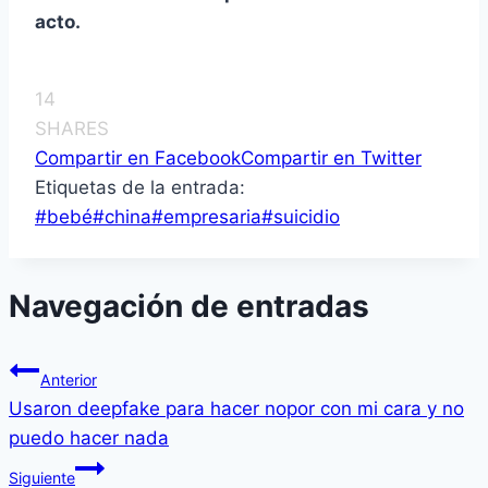
acto.
14
SHARES
Compartir en Facebook
Compartir en Twitter
Etiquetas de la entrada:
#
bebé
#
china
#
empresaria
#
suicidio
Navegación de entradas
Anterior
Usaron deepfake para hacer nopor con mi cara y no
puedo hacer nada
Siguiente