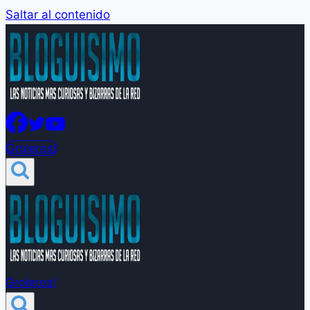
Saltar al contenido
Groleros!
Groleros!