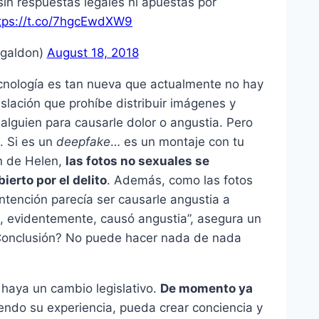
sin respuestas legales ni apuestas por
tps://t.co/7hgcEwdXW9
galdon)
August 18, 2018
ecnología es tan nueva que actualmente no hay
islación que prohíbe distribuir imágenes y
alguien para causarle dolor o angustia. Pero
a. Si es un
deepfake
… es un montaje con tu
ón de Helen,
las fotos no sexuales se
ierto por el delito
. Además, como las fotos
ntención parecía ser causarle angustia a
, evidentemente, causó angustia”, asegura un
¿Conclusión? No puede hacer nada de nada
 haya un cambio legislativo.
De momento ya
endo su experiencia, pueda crear conciencia y