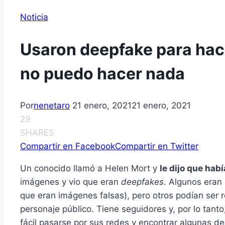
Noticia
Usaron deepfake para hac
no puedo hacer nada
Por
nenetaro
21 enero, 2021
21 enero, 2021
29
SHARES
Compartir en Facebook
Compartir en Twitter
Un conocido llamó a Helen Mort y
le dijo que hab
imágenes y vio que eran
deepfakes
. Algunos eran
que eran imágenes falsas), pero otros podían ser re
personaje público. Tiene seguidores y, por lo tant
fácil pasarse por sus redes y encontrar algunas de