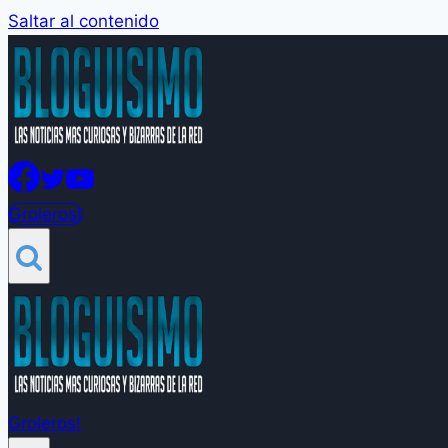
Saltar al contenido
Groleros!
Groleros!