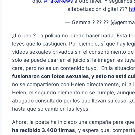
dijo.
#FakeNews
a otro nivel. Y seguimos 
alfabetización digital ???
ht
— Gemma ? ?? ?? (@gemma
¿Lo peor? La policía no puede hacer nada. Esta t
leyes que lo castiguen. Por ejemplo, sí que hay leg
vídeos sexuales privados sin el consentimiento de 
solo se puede usar en el juicio si la imagen es tuy
cara, pero no es un contenido tuyo. “En la situaci
fusionaron con fotos sexuales, y esto no está cub
no se compartieron con Helen directamente, ni la i
Helen, el segundo elemento no se cumple, aunque
abogado consultado por los que llevan su caso. 
hasta que se cambien las leyes.
Ahora, la poeta ha iniciado una campaña para que
ha recibido 3.400 firmas
, y espera que, comparti