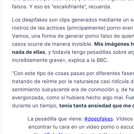
falsos. Y eso es “escalofriante”, recuerda.
Los
deepfakes
son clips generados mediante un sof
rostros de las actrices (principalmente) porno eran
Vamos, una forma de generar porno falso de quien
casos ocurre de manera invisible.
Mis imágenes ha
nada de ellas
, y todavía tengo pesadillas sobre a
increíblemente grave», explica a la BBC.
“Con este tipo de cosas pasas por diferentes fas
tratando de reírme por la naturaleza casi ridícula
sentimiento subyacente era de conmoción y, de hec
avergonzada, como si hubiera hecho algo mal. Fue a
durante un tiempo,
tenía tanta ansiedad que me 
La pesadilla que viene:
#deepfakes
. Vídeos 
encontrar tu cara en un video porno o escuc