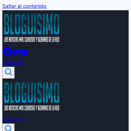
Saltar al contenido
Groleros!
Groleros!