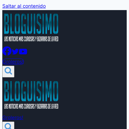
Saltar al contenido
Groleros!
Groleros!