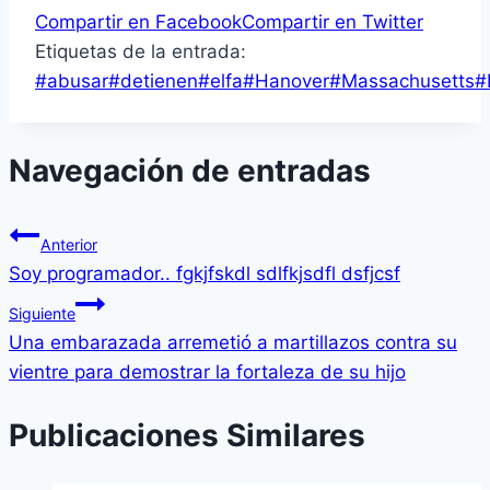
Compartir en Facebook
Compartir en Twitter
Etiquetas de la entrada:
#
abusar
#
detienen
#
elfa
#
Hanover
#
Massachusetts
#
Navegación de entradas
Anterior
Soy programador.. fgkjfskdl sdlfkjsdfl dsfjcsf
Siguiente
Una embarazada arremetió a martillazos contra su
vientre para demostrar la fortaleza de su hijo
Publicaciones Similares