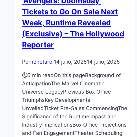
‘Avengers: Doomsday’
Tickets to Go On Sale Next
Week, Runtime Revealed
(Exclusive) – The Hollywood
Reporter
Por
nenetaro
14 julio, 2026
14 julio, 2026
⏱6 min readOn this pageBackground of
AnticipationThe Marvel Cinematic
Universe LegacyPrevious Box Office
TriumphsKey Developments
UnveiledTicket Pre-Sales CommencingThe
Significance of the RuntimeImpact and
Industry ImplicationsBox Office Projections
and Fan EngagementTheater Scheduling