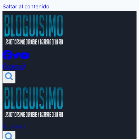
Saltar al contenido
Groleros!
Groleros!