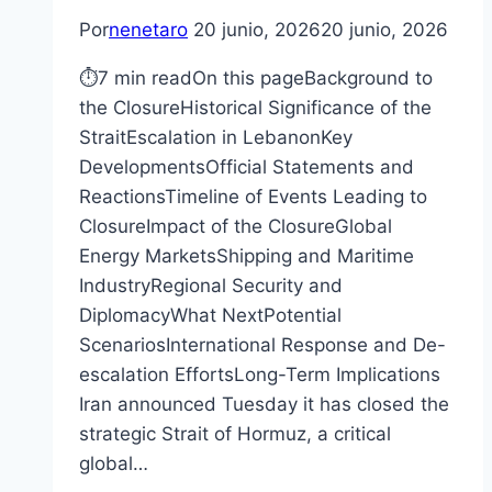
Por
nenetaro
20 junio, 2026
20 junio, 2026
⏱7 min readOn this pageBackground to
the ClosureHistorical Significance of the
StraitEscalation in LebanonKey
DevelopmentsOfficial Statements and
ReactionsTimeline of Events Leading to
ClosureImpact of the ClosureGlobal
Energy MarketsShipping and Maritime
IndustryRegional Security and
DiplomacyWhat NextPotential
ScenariosInternational Response and De-
escalation EffortsLong-Term Implications
Iran announced Tuesday it has closed the
strategic Strait of Hormuz, a critical
global…