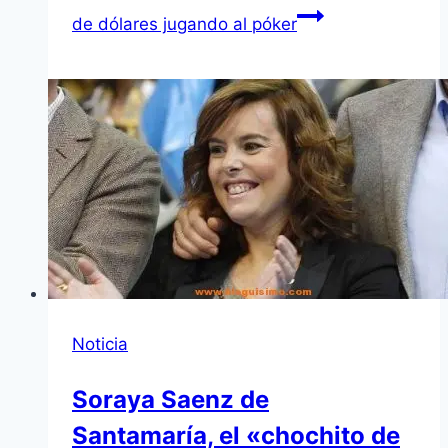
de dólares jugando al póker
Noticia
Soraya Saenz de
Santamaría, el «chochito de