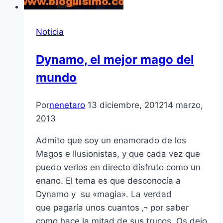
Noticia
Dynamo, el mejor mago del
mundo
Por
nenetaro
13 diciembre, 2012
14 marzo,
2013
Admito que soy un enamorado de los
Magos e Ilusionistas, y que cada vez que
puedo verlos en directo disfruto como un
enano. El tema es que desconocí­a a
Dynamo y su «magia». La verdad
que pagarí­a unos cuantos ‚¬ por saber
como hace la mitad de sus trucos. Os dejo