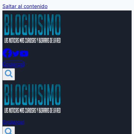
Saltar al contenido
Groleros!
Groleros!