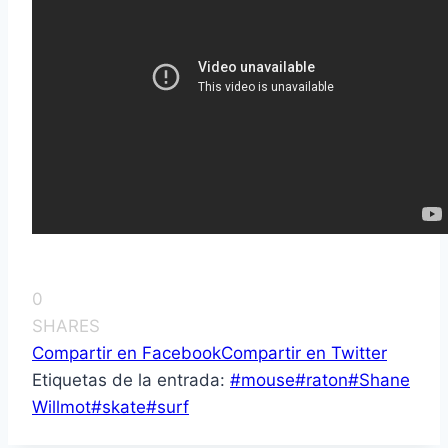
0
SHARES
Compartir en Facebook
Compartir en Twitter
Etiquetas de la entrada:
#
mouse
#
raton
#
Shane
Willmot
#
skate
#
surf