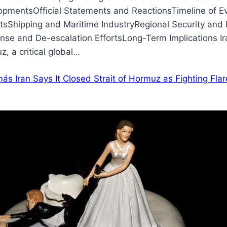
opmentsOfficial Statements and ReactionsTimeline of Ev
tsShipping and Maritime IndustryRegional Security and 
se and De-escalation EffortsLong-Term Implications Ira
, a critical global…
más
Iran Says It Closed Strait of Hormuz as Fighting Fl