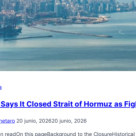
a
 Says It Closed Strait of Hormuz as Fi
netaro
20 junio, 2026
20 junio, 2026
 readOn this pageBackground to the ClosureHistorical S