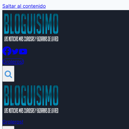
Saltar al contenido
Groleros!
Groleros!