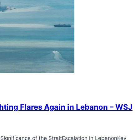
ghting Flares Again in Lebanon – WSJ
ignificance of the StraitEscalation in LebanonKey