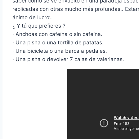
saber cómo se vé envuelto en una paradoja espac
replicadas con otras mucho más profundas.. Estam
ánimo de lucro’..
¿ Y tú que prefieres ?
· Anchoas con cafeí­na o sin cafeí­na.
· Una pisha o una tortilla de patatas.
· Una bicicleta o una barca a pedales.
· Una pisha o devolver 7 cajas de valerianas.