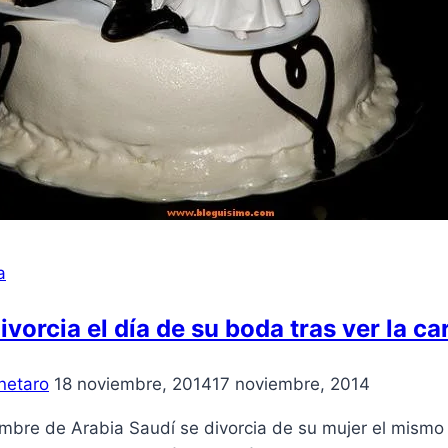
a
ivorcia el día de su boda tras ver la c
netaro
18 noviembre, 2014
17 noviembre, 2014
bre de Arabia Saudí se divorcia de su mujer el mismo d