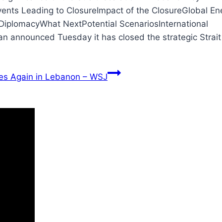
ents Leading to ClosureImpact of the ClosureGlobal En
DiplomacyWhat NextPotential ScenariosInternational
n announced Tuesday it has closed the strategic Strait
ares Again in Lebanon – WSJ