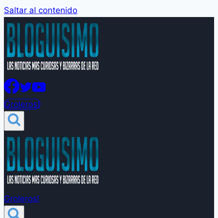
Saltar al contenido
Groleros!
Groleros!