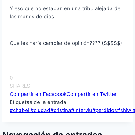
Y eso que no estaban en una tribu alejada de
las manos de dios.
Que les harí­a cambiar de opinión???? ($$$$$)
0
SHARES
Compartir en Facebook
Compartir en Twitter
Etiquetas de la entrada:
#
chabeli
#
ciudad
#
cristina
#
interviu
#
perdidos
#
shiwia