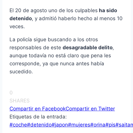
El 20 de agosto uno de los culpables
ha sido
detenido
, y admitió haberlo hecho al menos 10
veces.
La policía sigue buscando a los otros
responsables de este
desagradable delito
,
aunque todavía no está claro que pena les
corresponde, ya que nunca antes había
sucedido.
0
SHARES
Compartir en Facebook
Compartir en Twitter
Etiquetas de la entrada:
#
coche
#
detenido
#
japon
#
mujeres
#
orina
#
pis
#
saita