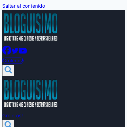
Saltar al contenido
Groleros!
Groleros!