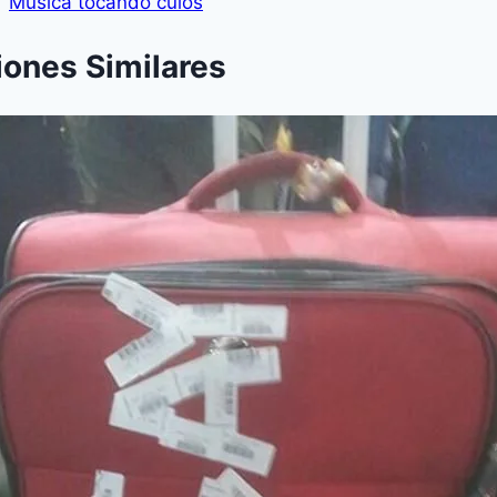
Música tocando culos
iones Similares