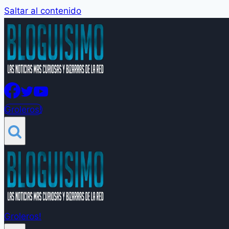
Saltar al contenido
Groleros!
Groleros!