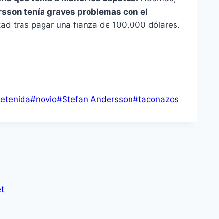
sson tenía graves problemas con el
tad tras pagar una fianza de 100.000 dólares.
etenida
#
novio
#
Stefan Andersson
#
taconazos
et