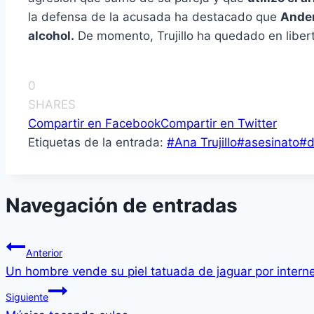
la defensa de la acusada ha destacado que
Ander
alcohol.
De momento, Trujillo ha quedado en liber
0
SHARES
Compartir en Facebook
Compartir en Twitter
Etiquetas de la entrada:
#
Ana Trujillo
#
asesinato
#
d
Navegación de entradas
Anterior
Un hombre vende su piel tatuada de jaguar por intern
Siguiente