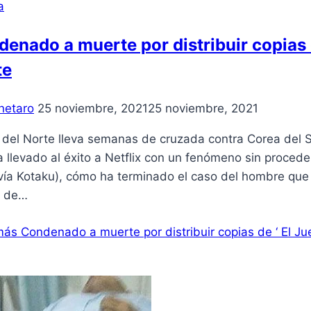
a
enado a muerte por distribuir copias 
te
netaro
25 noviembre, 2021
25 noviembre, 2021
del Norte lleva semanas de cruzada contra Corea del Su
 llevado al éxito a Netflix con un fenómeno sin proced
vía Kotaku), cómo ha terminado el caso del hombre que l
s de…
más
Condenado a muerte por distribuir copias de ‘ El J