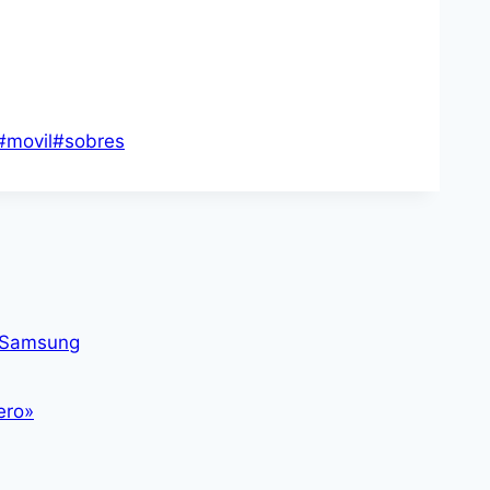
#
movil
#
sobres
e Samsung
ero»