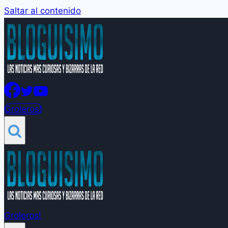
Saltar al contenido
Groleros!
Groleros!