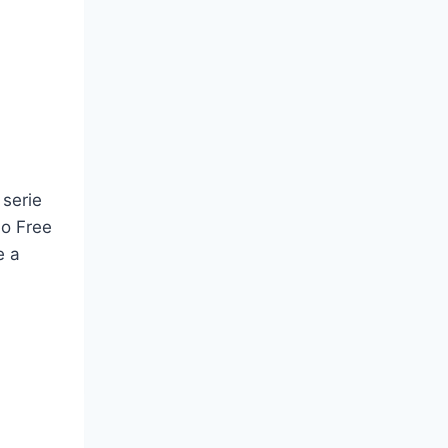
 serie
io Free
e a